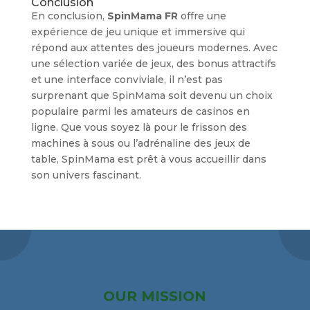
Conclusion
En conclusion,
SpinMama FR
offre une
expérience de jeu unique et immersive qui
répond aux attentes des joueurs modernes. Avec
une sélection variée de jeux, des bonus attractifs
et une interface conviviale, il n’est pas
surprenant que SpinMama soit devenu un choix
populaire parmi les amateurs de casinos en
ligne. Que vous soyez là pour le frisson des
machines à sous ou l’adrénaline des jeux de
table, SpinMama est prêt à vous accueillir dans
son univers fascinant.
OUR MISSION