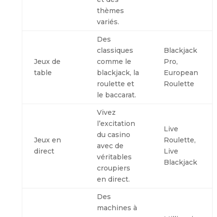
thèmes
variés.
Des
classiques
Blackjack
Jeux de
comme le
Pro,
table
blackjack, la
European
roulette et
Roulette
le baccarat.
Vivez
l’excitation
Live
du casino
Jeux en
Roulette,
avec de
direct
Live
véritables
Blackjack
croupiers
en direct.
Des
machines à