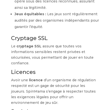
opère sous des licences reconnues, assurant
ainsi sa légitimité.
Jeux équitables :
Les jeux sont régulièrement
audités par des organismes indépendants pour
garantir l’équité.
Cryptage SSL
Le
cryptage SSL
assure que toutes vos
informations sensibles restent privées et
sécurisées, vous permettant de jouer en toute
confiance.
Licences
Avoir une
licence
d’un organisme de régulation
respecté est un gage de sécurité pour les
joueurs. SpinMama s’engage à respecter toutes
les exigences légales pour offrir un
environnement de jeu sûr.