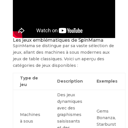
Les jeux emblématiques de SpinMama
SpinMama se distingue par sa vaste sélection de
jeux, allant des machines à sous modernes aux
jeux de table classiques. Voici un aperçu des
catégories de jeux disponibles :
Type de
Description
Exemples
jeu
Des jeux
dynamiques
avec des
Gems
Machines
graphismes
Bonanza,
à sous
saisissants
Starburst
et des