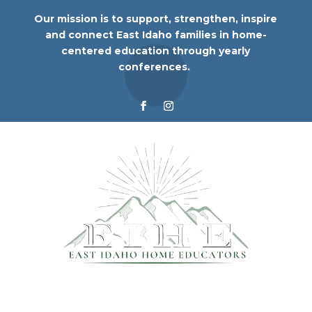
Our mission is to support, strengthen, inspire
and connect East Idaho families in home-
centered education through yearly
conferences.
© 2024 East Idaho Home Educators